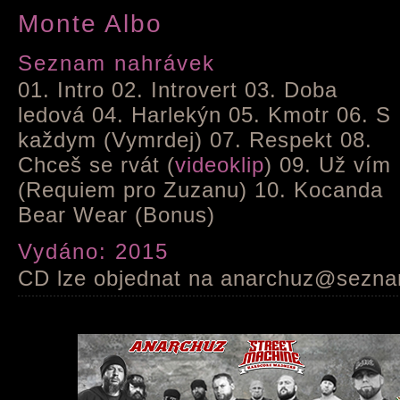
Monte Albo
Seznam nahrávek
01. Intro 02. Introvert 03. Doba
ledová 04. Harlekýn 05. Kmotr 06. S
každym (Vymrdej) 07. Respekt 08.
Chceš se rvát (
videoklip
) 09. Už vím
(Requiem pro Zuzanu) 10. Kocanda
Bear Wear (Bonus)
Vydáno: 2015
CD lze objednat na anarchuz@sezn