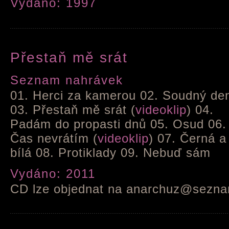
Vydáno: 1997
Přestaň mě srát
Seznam nahrávek
01. Herci za kamerou 02. Soudný de
03. Přestaň mě srát (
videoklip
) 04.
Padám do propasti dnů 05. Osud 06.
Čas nevrátím (
videoklip
) 07. Černá a
bílá 08. Protiklady 09. Nebuď sám
Vydáno: 2011
CD lze objednat na anarchuz@sezn