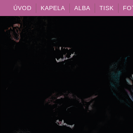
ÚVOD
KAPELA
ALBA
TISK
FO