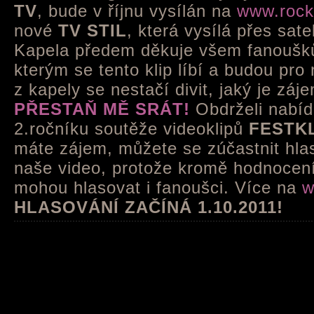
TV
, bude v říjnu vysílán na
www.rock
nové
TV STIL
, která vysílá přes sate
Kapela předem děkuje všem fanoušk
kterým se tento klip líbí a budou pro 
z kapely se nestačí divit, jaký je záje
PŘESTAŇ MĚ SRÁT!
Obdrželi nabíd
2.ročníku soutěže videoklipů
FESTKL
máte zájem, můžete se zúčastnit hla
naše video, protože kromě hodnocen
mohou hlasovat i fanoušci. Více na
w
HLASOVÁNÍ ZAČÍNÁ 1.10.2011!