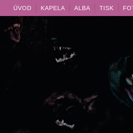
ÚVOD
KAPELA
ALBA
TISK
FO