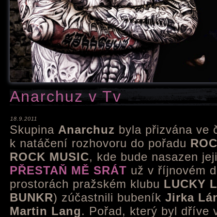
Anarchuz v Tv
18.9.2011
Skupina
Anarchuz
byla přizvána ve č
k natáčení rozhovoru do pořadu
ROC
ROCK MUSIC
, kde bude nasazen jeji
PŘESTAŇ MĚ SRÁT
už v říjnovém d
prostorách pražském klubu
LUCKY 
BUNKR
) zúčastnili bubeník
Jirka Lá
Martin Lang
. Pořad, který byl dříve