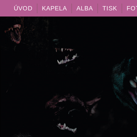
ÚVOD
KAPELA
ALBA
TISK
FO