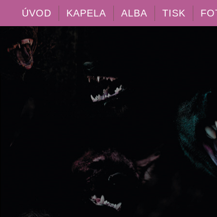
ÚVOD
KAPELA
ALBA
TISK
FO