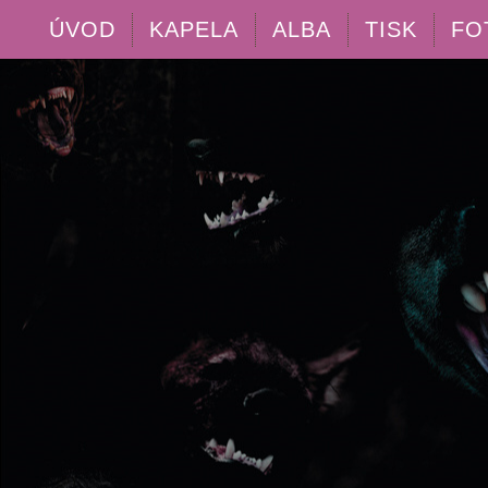
ÚVOD
KAPELA
ALBA
TISK
FO