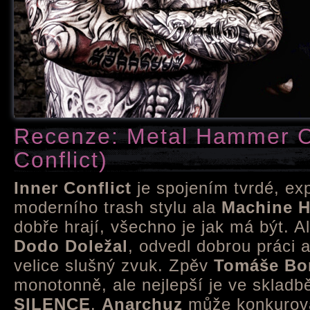
Recenze: Metal Hammer C
Conflict)
Inner Conflict
je spojením tvrdé, ex
moderního trash stylu ala
Machine 
dobře hrají, všechno je jak má být. 
Dodo Doležal
, odvedl dobrou práci 
velice slušný zvuk. Zpěv
Tomáše Bo
monotonně, ale nejlepší je ve sklad
SILENCE
.
Anarchuz
může konkurov