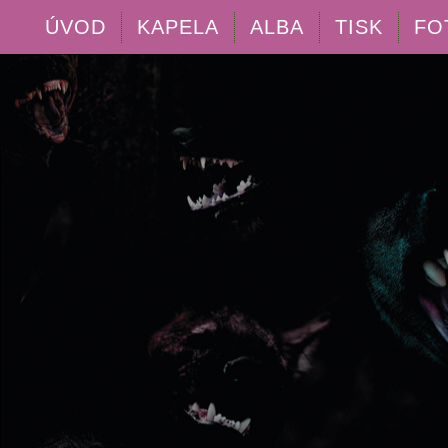
ÚVOD
KAPELA
ALBA
TISK
FO