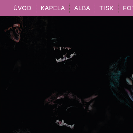
ÚVOD
KAPELA
ALBA
TISK
FO