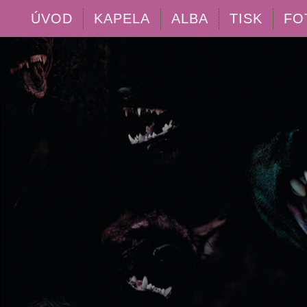
ÚVOD
KAPELA
ALBA
TISK
FO