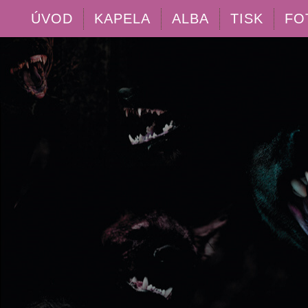
ÚVOD
KAPELA
ALBA
TISK
FO