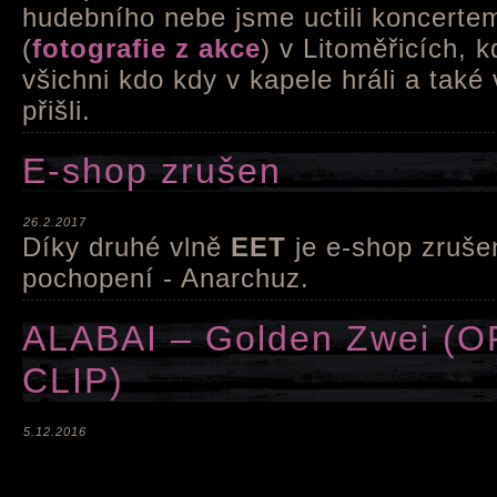
hudebního nebe jsme uctili koncerte
(
fotografie z akce
) v Litoměřicích, k
všichni kdo kdy v kapele hráli a také 
přišli.
E-shop zrušen
26.2.2017
Díky druhé vlně
EET
je e-shop zruše
pochopení - Anarchuz.
ALABAI – Golden Zwei (O
CLIP)
5.12.2016