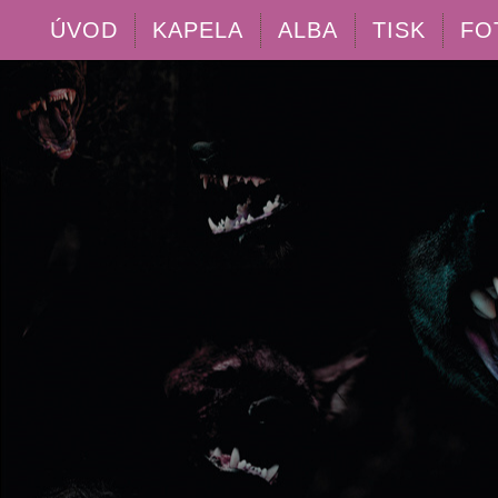
ÚVOD
KAPELA
ALBA
TISK
FO