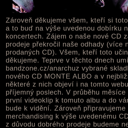
Zároveň děkujeme všem, kteří si toto 
a to buď na výše uvedenou dobírku 
koncertech. Zájem o naše nové CD z
prodeje překročil naše odhady (více 
prodaných CD). Všem, kteří toto učin
děkujeme. Teprve v těchto dnech um
bandzone.cz/anarchuz vybrané sklad
nového CD MONTE ALBO a v nejbliž
některé z nich objeví i na tomto web
příjemný poslech. V průběhu měsíce 
první videoklip k tomuto albu a do vá
bude k vidění. Zároveň připravujeme
merchandising k výše uvedenému 
z důvodu dobrého prodeje budeme nec