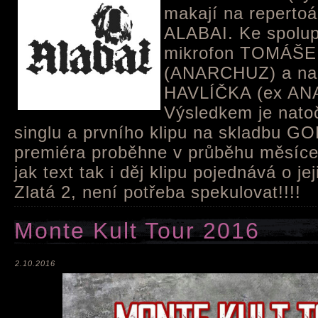
makají na repertoá
ALABAI. Ke spolupr
mikrofon TOMÁŠ
(ANARCHUZ) a na
HAVLÍČKA (ex AN
Výsledkem je natoč
singlu a prvního klipu na skladbu 
premiéra proběhne v průběhu měsíce 
jak text tak i děj klipu pojednává o j
Zlatá 2, není potřeba spekulovat!!!!
Monte Kult Tour 2016
2.10.2016