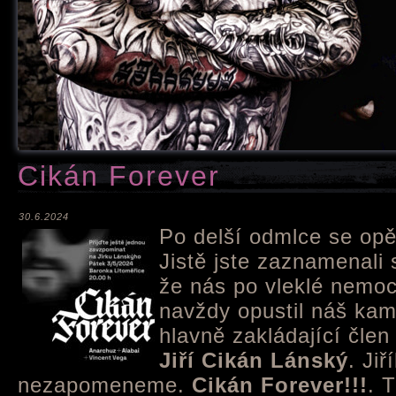
Cikán Forever
30.6.2024
Po delší odmlce se opě
Jistě jste zaznamenali
že nás po vleklé nemo
navždy opustil náš kam
hlavně zakládající čle
Jiří Cikán Lánský
. Ji
nezapomeneme.
Cikán Forever!!!
. 