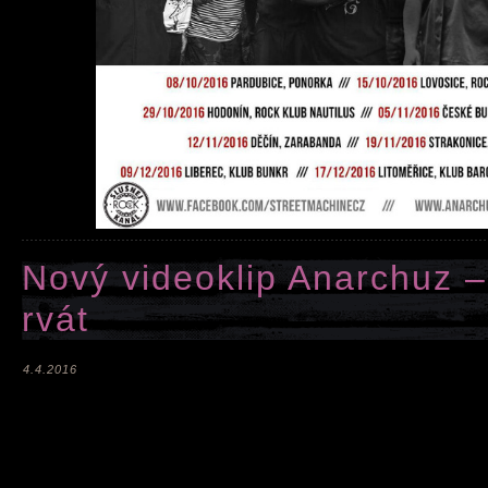
Nový videoklip Anarchuz 
rvát
4.4.2016